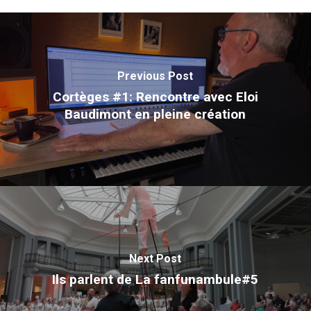
Previous Post
Cortèges #1: Rencontre avec Eloi
Baudimont en pleine création
Next Post
Ils parlent de La fanfunambule#5