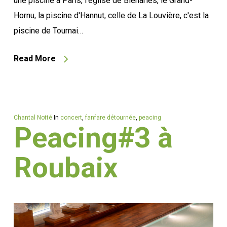
une piscine à Paris, l'église de Bléharies, le Grand-
Hornu, la piscine d'Hannut, celle de La Louvière, c'est la
piscine de Tournai…
Read More
Chantal Notté
In
concert
,
fanfare détournée
,
peacing
Peacing#3 à
Roubaix