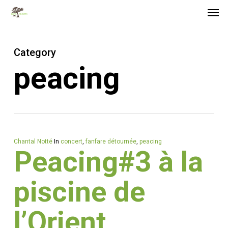
Men
Skip
Menu
to
main
Category
content
peacing
Chantal Notté
In
concert
,
fanfare détournée
,
peacing
Peacing#3 à la
piscine de
l’Orient